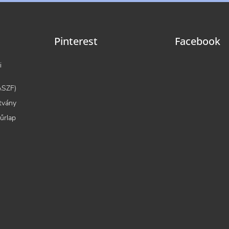
Pinterest
Facebook
i
(ÁSZF)
tvány
 űrlap