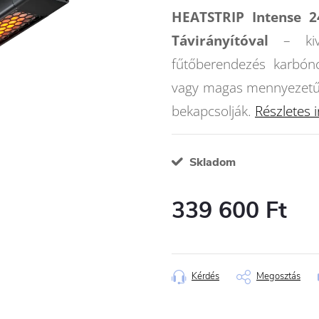
HEATSTRIP Intense 
Távirányítóval
– kivá
fűtőberendezés karbónos
vagy magas mennyezetű h
bekapcsolják.
Részletes 
Skladom
339 600 Ft
Egységár:
Kérdés
Megosztás