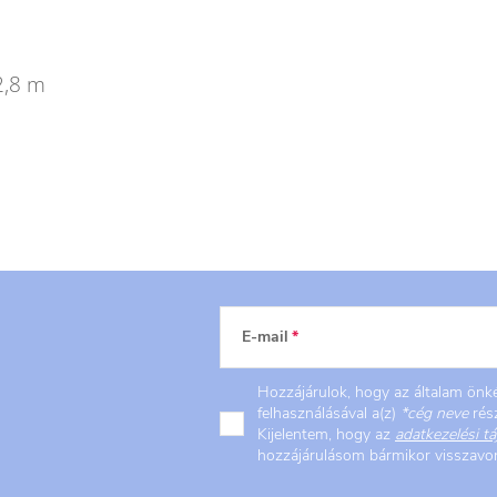
 2,8 m
E-mail
Hozzájárulok, hogy az általam ön
felhasználásával a(z)
*cég neve
rész
Kijelentem, hogy az
adatkezelési tá
hozzájárulásom bármikor visszav