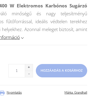
2400 W Elektromos Karbónos Sugárzó
ló minőségű és nagy teljesítményű
 fűtőforrással, ideális védtelen terekhez
elyekhez. Azonnal meleget biztosít, amint
információ
HOZZÁADÁS A KOSÁRHOZ
Nyomtatás
Márka:
Grandhall