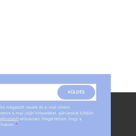
KÜLDÉS
ként megadott nevem és e-mail címem
emre e-mail útján hírleveleket, ajánlatokat küldjön.
jékoztatót
elolvastam. Megértettem, hogy a
onhatom.