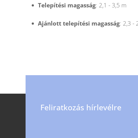
Telepítési magasság
: 2,1 - 3,5 m
Ajánlott telepítési magasság
: 2,3 -
L
Feliratkozás hírlevélre
á
b