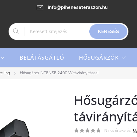
info@pihenesateraszon.hu
KERESÉS
HŐSUGÁRZÓK
BELÁTÁSGÁTLÓ
eiling
Hősugárzó INTENSE 2400 W távirányítással
Hősugárzó
távirányít
Nincs értékelés
Ug