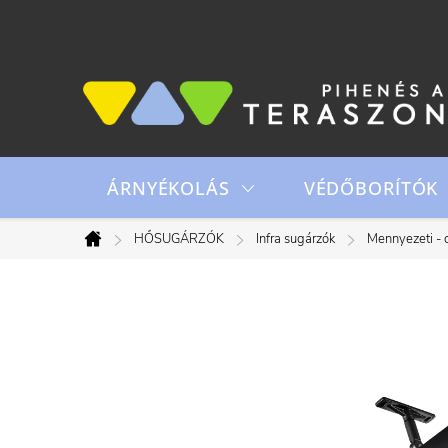
Ugrás
a
fő
tartalomhoz
ÁRNYÉKOLÁS
VÉDŐBORÍTÓK
HŐSUGÁRZÓK
Infra sugárzók
Mennyezeti - c
Kezdőlap