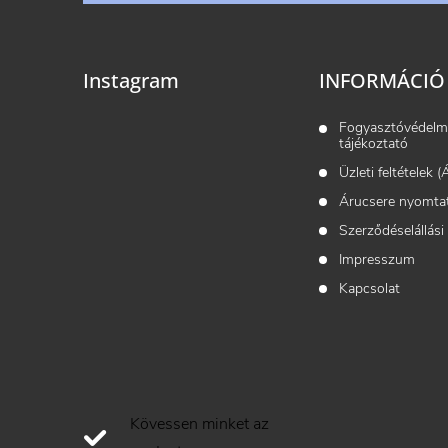
l
é
Instagram
INFORMÁCIÓ
c
Fogyasztóvédelm
tájékoztató
Üzleti feltételek 
Árucsere nyomta
Szerződéselállási
Impresszum
Kapcsolat
Kövessen minket az