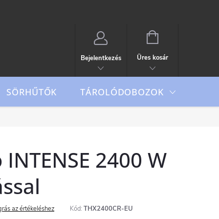
KOSÁR
Üres kosár
Bejelentkezés
TÁROLÓDOBOZOK
SÖRHŰTŐK
Outd
 INTENSE 2400 W
ással
rás az értékeléshez
Kód:
THX2400CR-EU