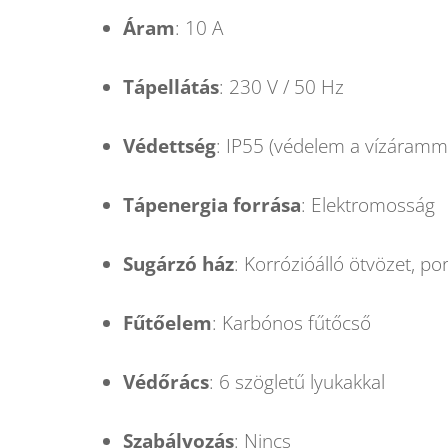
Áram
: 10 A
Tápellátás
: 230 V / 50 Hz
Védettség
: IP55 (védelem a vízáram
Tápenergia forrása
: Elektromosság
Sugárzó ház
: Korrózióálló ötvözet, p
Fűtőelem
: Karbónos fűtőcső
Védőrács
: 6 szögletű lyukakkal
Szabályozás
: Nincs