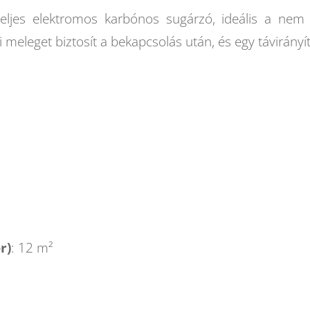
eljes elektromos karbónos sugárzó, ideális a nem v
eleget biztosít a bekapcsolás után, és egy távirányí
r)
: 12 m²