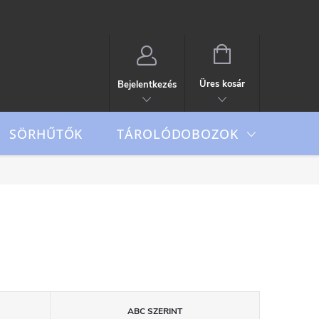
KOSÁR
Üres kosár
Bejelentkezés
TÁROLÓDOBOZOK
SÖRHŰTŐK
Outd
ABC SZERINT