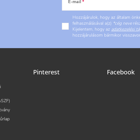
E-mail
Hozzájárulok, hogy az általam ön
felhasználásával a(z)
*cég neve
rész
Kijelentem, hogy az
adatkezelési tá
hozzájárulásom bármikor visszav
Pinterest
Facebook
i
(ÁSZF)
tvány
 űrlap