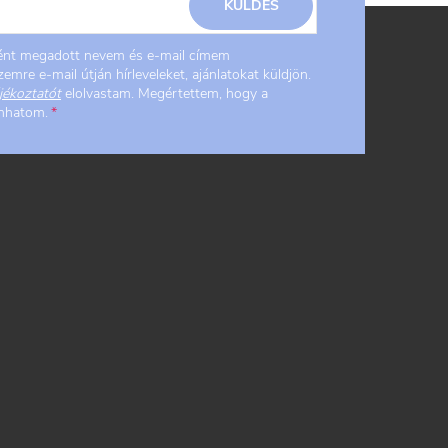
KÜLDÉS
ként megadott nevem és e-mail címem
emre e-mail útján hírleveleket, ajánlatokat küldjön.
jékoztatót
elolvastam. Megértettem, hogy a
onhatom.