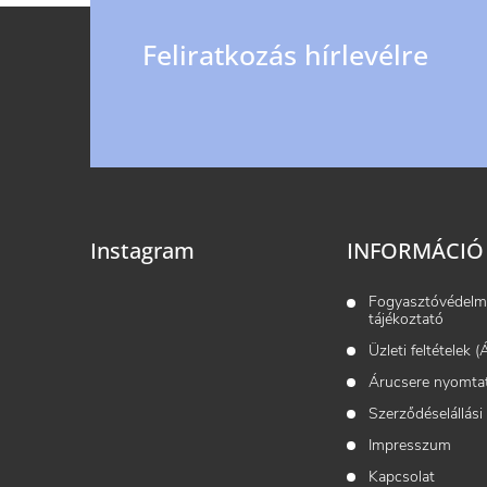
L
i
Feliratkozás hírlevélre
r
á
á
b
n
l
y
é
í
Instagram
INFORMÁCIÓ
t
c
Fogyasztóvédelm
tájékoztató
á
Üzleti feltételek 
s
Árucsere nyomta
e
Szerződéselállási
Impresszum
l
Kapcsolat