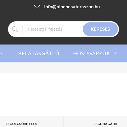
info@pihenesateraszon.hu
KERESÉS
HŐSUGÁRZÓK
BELÁTÁSGÁTLÓ
LEGOLCSÓBB ELÖL
LEGDRÁGÁBB