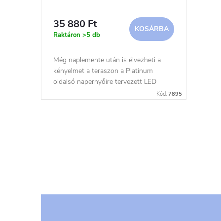
e
n
35 880 Ft
KOSÁRBA
k
d
Raktáron
>5 db
l
e
Még naplemente után is élvezheti a
kényelmet a teraszon a Platinum
i
oldalsó napernyőire tervezett LED
z
fényeknek köszönhetően.
Kód:
7895
s
é
t
L
s
i
á
e
s
j
t
a
a