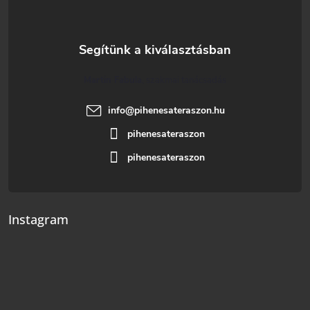
Martin Fabula
info
@
pihenesateraszon.hu
pihenesateraszon
pihenesateraszon
Instagram