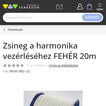
Ugrás
KOSÁR
a
fő
KERESÉS
tartalomhoz
Alkatrészek
Zsineg a harmonika
vezérléséhez FEHÉR 20m
Nincs értékelés
Ugrás az értékeléshez
Kód:
N500-082-21