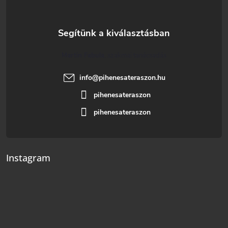
Martin Fabula
info
@
pihenesateraszon.hu
pihenesateraszon
pihenesateraszon
Instagram