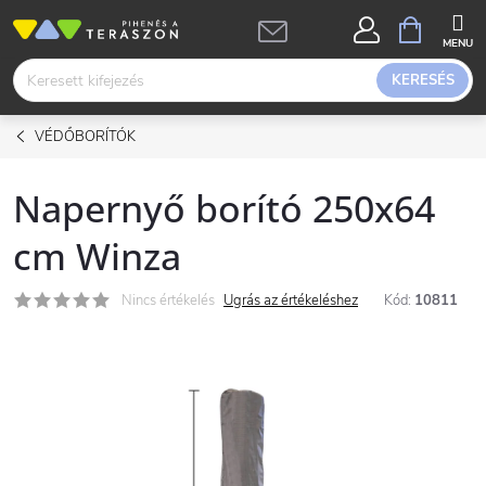
Ugrás
KOSÁR
a
fő
KERESÉS
tartalomhoz
VÉDŐBORÍTÓK
Napernyő borító 250x64
cm Winza
Nincs értékelés
Ugrás az értékeléshez
Kód:
10811