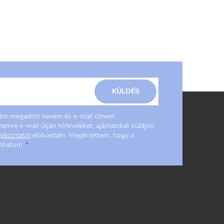
KÜLDÉS
ként megadott nevem és e-mail címem
emre e-mail útján hírleveleket, ajánlatokat küldjön.
jékoztatót
elolvastam. Megértettem, hogy a
onhatom.