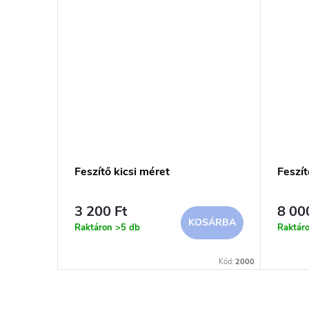
Feszítő kicsi méret
Feszí
3 200 Ft
8 00
SÁRBA
KOSÁRBA
Raktáron
>5 db
Raktár
Kód:
ES08316
Kód:
2000