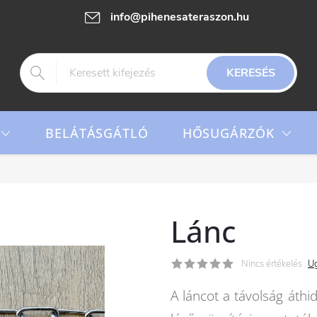
info@pihenesateraszon.hu
KERESÉS
HŐSUGÁRZÓK
BELÁTÁSGÁTLÓ
Lánc
Nincs értékelés
Ug
A láncot a távolság áthi