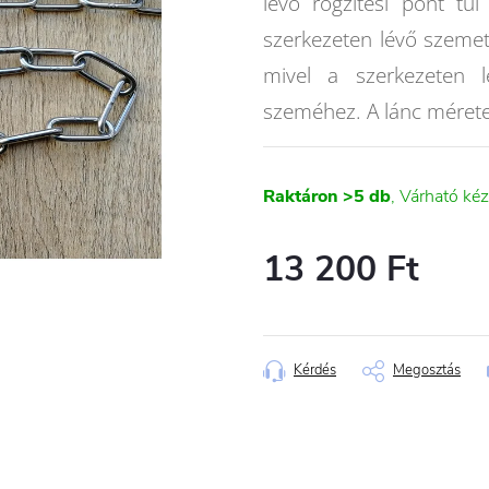
lévő rögzítési pont tú
szerkezeten lévő szemet 
mivel a szerkezeten 
szeméhez. A lánc méret
Raktáron
>5 db
13 200 Ft
Egységár:
Kérdés
Megosztás