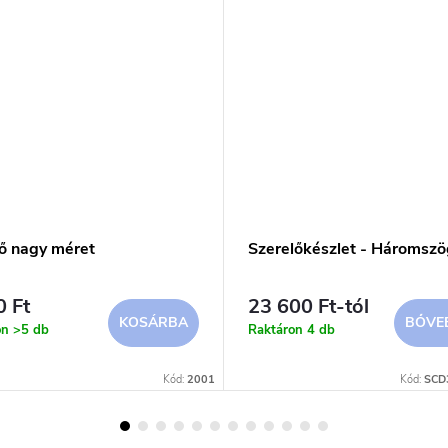
tő nagy méret
Szerelőkészlet - Háromszö
0 Ft
23 600 Ft-tól
KOSÁRBA
BŐVE
on
>5 db
Raktáron
4 db
Kód:
2001
Kód:
SCD