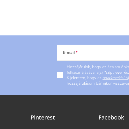
E-mail
Hozzájárulok, hogy az általam ön
felhasználásával a(z)
*cég neve
rész
Kijelentem, hogy az
adatkezelési tá
hozzájárulásom bármikor visszav
Pinterest
Facebook