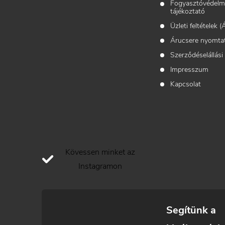
c
Fogyasztóvédelm
tájékoztató
Üzleti feltételek 
Árucsere nyomta
Szerződéselállási
Impresszum
Kapcsolat
Kövessen minket az
Instagramon