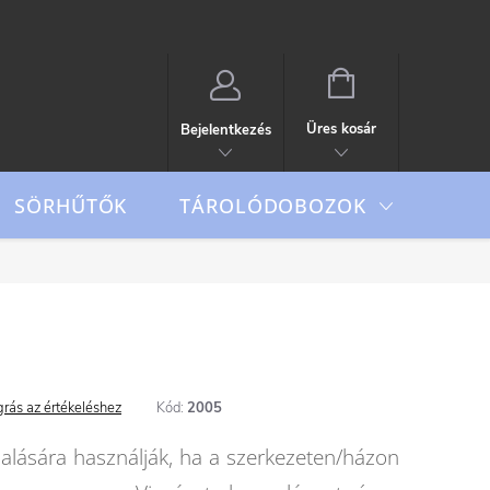
KOSÁR
Üres kosár
Bejelentkezés
TÁROLÓDOBOZOK
SÖRHŰTŐK
Outd
rás az értékeléshez
Kód:
2005
dalására használják, ha a szerkezeten/házon