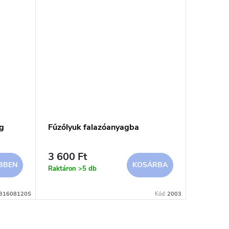
g
Fűzőlyuk falazóanyagba
Karabín
3 600 Ft
3 200 
BBEN
KOSÁRBA
Raktáron
>5 db
14 dní
31608120S
Kód:
2003