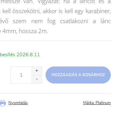
l messze van. Vigyázat: ha a láncot és a
kell összekötni, akkor is kell egy karabiner,
lévő szem nem fog csatlakozni a lánc
e 4mm, hossza 2m.
2026.8.11
HOZZÁADÁS A KOSÁRHOZ
Nyomtatás
Márka:
Platinum