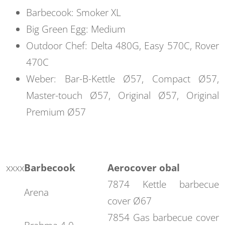
Barbecook: Smoker XL
Big Green Egg: Medium
Outdoor Chef: Delta 480G, Easy 570C, Rover
470C
Weber: Bar-B-Kettle Ø57, Compact Ø57,
Master-touch Ø57, Original Ø57, Original
Premium Ø57
xxxx
Barbecook
Aerocover obal
7874 Kettle barbecue
Arena
cover Ø67
7854 Gas barbecue cover