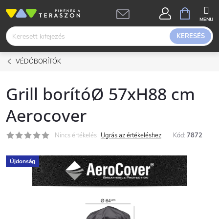
Ugrás
KOSÁR
a
fő
KERESÉS
tartalomhoz
VÉDŐBORÍTÓK
Grill borítóØ 57xH88 cm
Aerocover
Nincs értékelés
Ugrás az értékeléshez
Kód:
7872
Újdonság