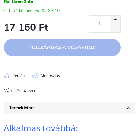
Raktáron
2 db
2026.8.10
17 160 Ft
Egységár:
HOZZÁADÁS A KOSÁRHOZ
Kérdés
Megosztás
Márka:
AeroCover
Termékleírás
Alkalmas továbbá: