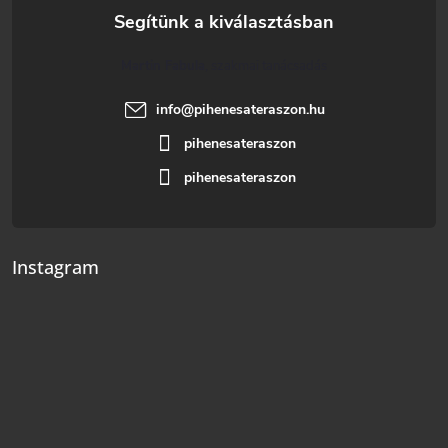
Martin Fabula
info
@
pihenesateraszon.hu
pihenesateraszon
pihenesateraszon
Instagram