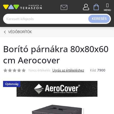
Ugrás
KOSÁR
a
fő
KERESÉS
tartalomhoz
VÉDŐBORÍTÓK
Borító párnákra 80x80x60
cm Aerocover
Nincs értékelés
Ugrás az értékeléshez
Kód:
7900
Újdonság