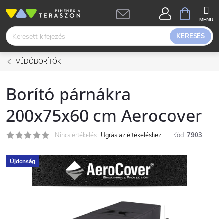
Ugrás
KOSÁR
a
fő
KERESÉS
tartalomhoz
VÉDŐBORÍTÓK
Borító párnákra
200x75x60 cm Aerocover
Nincs értékelés
Ugrás az értékeléshez
Kód:
7903
Újdonság