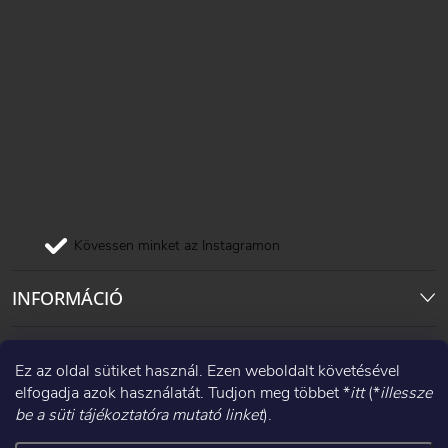
Kövessen minket az Instagramon
INFORMÁCIÓ
Pinterest
Ez az oldal sütiket használ. Ezen weboldalt követésével
elfogadja azok használatát. Tudjon meg többet *
itt
(*
illessze
Facebook
be a süti tájékoztatóra mutató linket
).