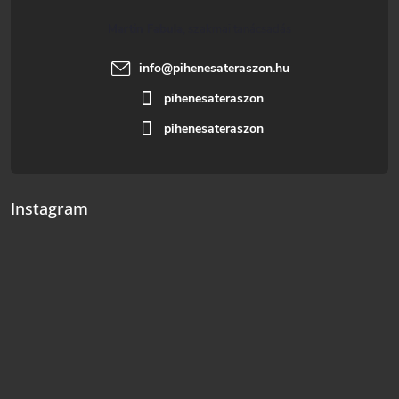
Martin Fabula
info
@
pihenesateraszon.hu
pihenesateraszon
pihenesateraszon
Instagram