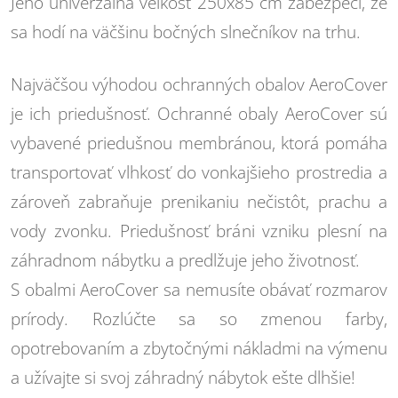
Jeho univerzálna veľkosť 250x85 cm zabezpečí, že
sa hodí na väčšinu bočných slnečníkov na trhu.
Najväčšou výhodou ochranných obalov AeroCover
je ich priedušnosť. Ochranné obaly AeroCover sú
vybavené priedušnou membránou, ktorá pomáha
transportovať vlhkosť do vonkajšieho prostredia a
zároveň zabraňuje prenikaniu nečistôt, prachu a
vody zvonku. Priedušnosť bráni vzniku plesní na
záhradnom nábytku a predlžuje jeho životnosť.
S obalmi AeroCover sa nemusíte obávať rozmarov
prírody. Rozlúčte sa so zmenou farby,
opotrebovaním a zbytočnými nákladmi na výmenu
a užívajte si svoj záhradný nábytok ešte dlhšie!