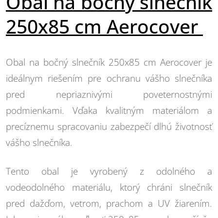
Obal na bočný slnečník
250x85 cm Aerocover
Obal na bočný slnečník 250x85 cm Aerocover je
ideálnym riešením pre ochranu vášho slnečníka
pred nepriaznivými poveternostnými
podmienkami. Vďaka kvalitným materiálom a
precíznemu spracovaniu zabezpečí dlhú životnosť
vášho slnečníka.
Tento obal je vyrobený z odolného a
vodeodolného materiálu, ktorý chráni slnečník
pred dažďom, vetrom, prachom a UV žiarením.