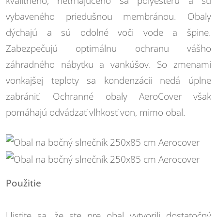
kvalitného, netrhajúceho sa polyesteru a sú
vybaveného priedušnou membránou. Obaly
dýchajú a sú odolné voči vode a špine.
Zabezpečujú optimálnu ochranu vášho
záhradného nábytku a vankúšov. So zmenami
vonkajšej teploty sa kondenzácii nedá úplne
zabrániť. Ochranné obaly AeroCover však
pomáhajú odvádzať vlhkosť von, mimo obal.
Použitie
Uistite sa, že ste pre obal vytvorili dostatočný