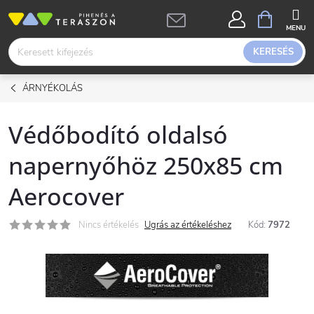
Ugrás
KOSÁR
a
fő
KERESÉS
tartalomhoz
ÁRNYÉKOLÁS
Védőbodító oldalsó
napernyőhöz 250x85 cm
Aerocover
Nincs értékelés
Ugrás az értékeléshez
Kód:
7972