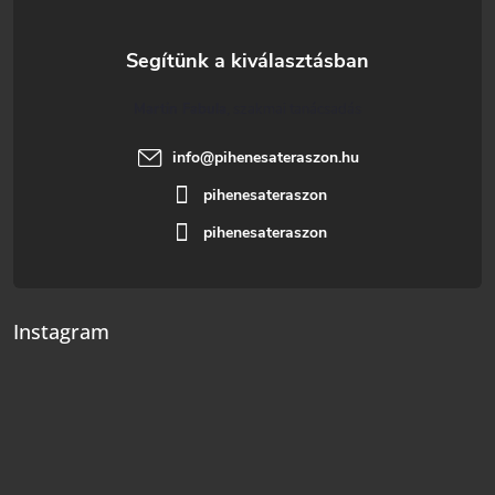
Martin Fabula
info
@
pihenesateraszon.hu
pihenesateraszon
pihenesateraszon
Instagram