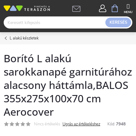
Ugrás
KOSÁR
a
fő
KERESÉS
tartalomhoz
L alakú készletek
Borító L alakú
sarokkanapé garnitúrához
alacsony háttámla,BALOS
355x275x100x70 cm
Aerocover
Nincs értékelés
Ugrás az értékeléshez
Kód:
7948