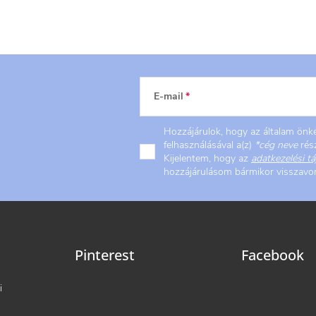
E-mail
Hozzájárulok, hogy az általam ön
felhasználásával a(z)
*cég neve
rész
Kijelentem, hogy az
adatkezelési tá
hozzájárulásom bármikor visszav
Pinterest
Facebook
i