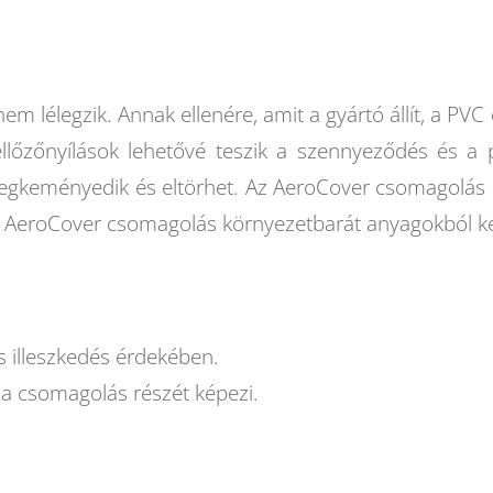
 lélegzik. Annak ellenére, amit a gyártó állít, a PVC 
zellőzőnyílások lehetővé teszik a szennyeződés és a
megkeményedik és eltörhet. Az AeroCover csomagolás 
 AeroCover csomagolás környezetbarát anyagokból ké
s illeszkedés érdekében.
 a csomagolás részét képezi.