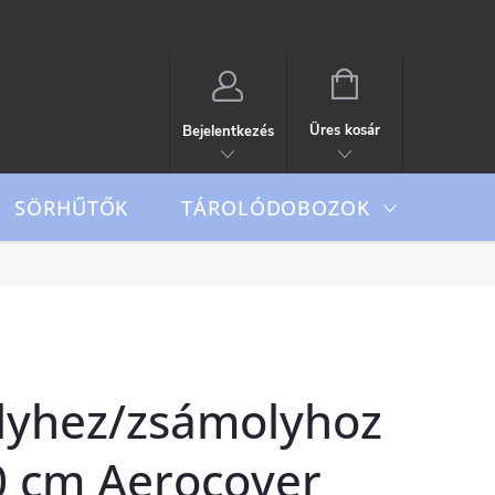
KOSÁR
Üres kosár
Bejelentkezés
TÁROLÓDOBOZOK
SÖRHŰTŐK
Outd
lyhez/zsámolyhoz
 cm Aerocover