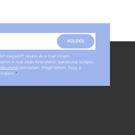
KÜLDÉS
ként megadott nevem és e-mail címem
emre e-mail útján hírleveleket, ajánlatokat küldjön.
jékoztatót
elolvastam. Megértettem, hogy a
onhatom.