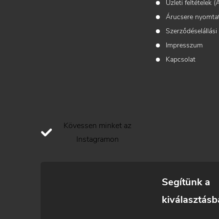
Üzleti feltételek 
Árucsere nyomta
Szerződéselállási
Impresszum
Kapcsolat
Kövessen minket az
Instagramon