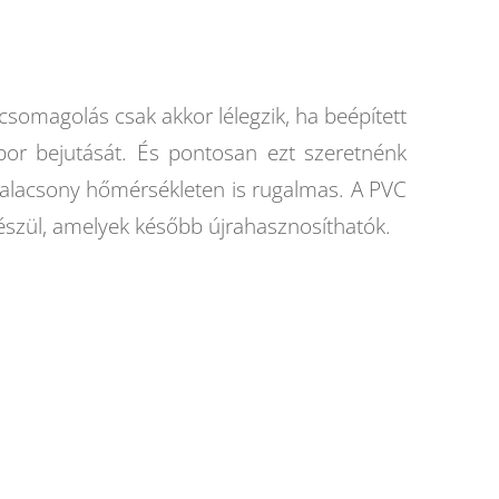
csomagolás csak akkor lélegzik, ha beépített
 por bejutását. És pontosan ezt szeretnénk
alacsony hőmérsékleten is rugalmas. A PVC
szül, amelyek később újrahasznosíthatók.