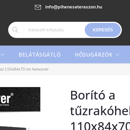
info@pihenesateraszon.hu
KERESÉS
HŐSUGÁRZÓK
BELÁTÁSGÁTLÓ
yhoz 110x84x70 cm Aerocover
Borító a
tűzrakóhe
110x84x70