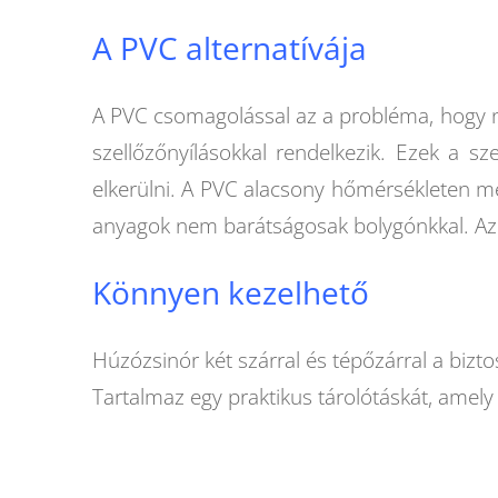
A PVC alternatívája
A PVC csomagolással az a probléma, hogy nem
szellőzőnyílásokkal rendelkezik. Ezek a s
elkerülni. A PVC alacsony hőmérsékleten 
anyagok nem barátságosak bolygónkkal. Az
Könnyen kezelhető
Húzózsinór két szárral és tépőzárral a bizto
Tartalmaz egy praktikus tárolótáskát, amely