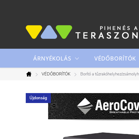
Ugrás
a
fő
tartalomhoz
ÁRNYÉKOLÁS
VÉDŐBORÍTÓK
VÉDŐBORÍTÓK
Borító a tűzrakóhelyhez/zsámol
Kezdőlap
Újdonság